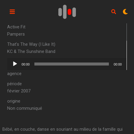
Aller
au
contenu
Active Fit
Pampers
That's The Way (I Like It)
KC & The Sunshine Band
Lecteur
00:00
00:00
audio
agence
période
février 2007
origine
Non communiqué
Bébé, en couche, danse en souriant au milieu de la famille qui