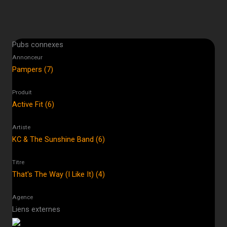
Pubs connexes
Annonceur
Pampers (7)
Produit
Active Fit (6)
Artiste
KC & The Sunshine Band (6)
Titre
That's The Way (I Like It) (4)
Agence
Liens externes