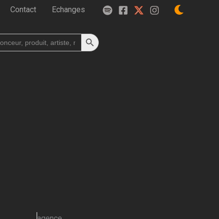
Contact
Echanges
Search Button
h
agence