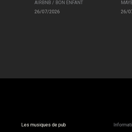
AIRBNB / BON ENFANT
MAYB
26/07/2026
26/0
Les musiques de pub
Informat