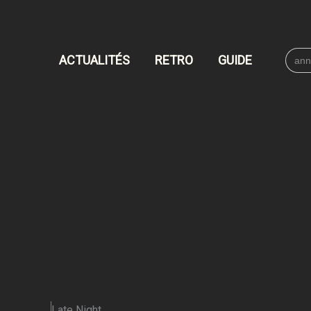
Searc
ACTUALITÉS
RETRO
GUIDE
for:
Late Night