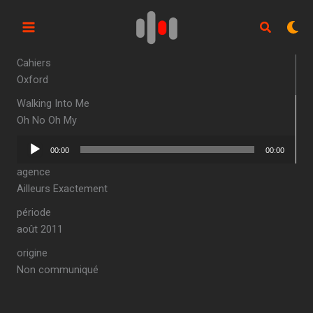
Aller
au
contenu
Cahiers
Oxford
Walking Into Me
Oh No Oh My
Lecteur
00:00
00:00
audio
agence
Ailleurs Exactement
période
août 2011
origine
Non communiqué