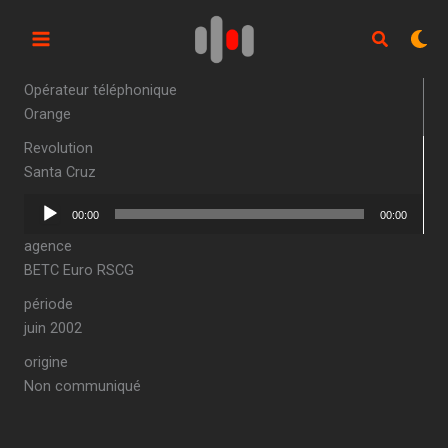
Aller
au
contenu
Opérateur téléphonique
Orange
Revolution
Santa Cruz
Lecteur
00:00
00:00
audio
agence
BETC Euro RSCG
période
juin 2002
origine
Non communiqué