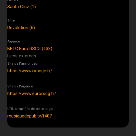
Santa Cruz (1)
Titre
Revolution (6)
Agence
BETC Euro RSCG (133)
Liens externes
Site de l'annonceur
https://www.orange.fr/
Site de l'agence
https://www.eurorscg.fr/
URL simplifiée de cette page
musiquedepub.tv/f407