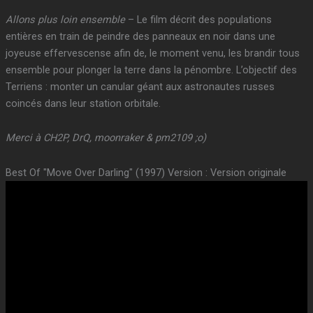
Allons plus loin ensemble
– Le film décrit des populations
entières en train de peindre des panneaux en noir dans une
joyeuse effervescense afin de, le moment venu, les brandir tous
ensemble pour plonger la terre dans la pénombre. L’objectif des
Terriens : monter un canular géant aux astronautes russes
coincés dans leur station orbitale.
Merci à CH2P, DrQ, moonraker & pm2109 ;o)
Best Of "Move Over Darling" (1997) Version : Version originale