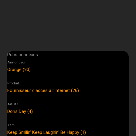
Pubs connexes
Annonceur
Orange (90)
Produit
Fournisseur d'accès à l'Internet (26)
Artiste
Doris Day (4)
Titre
Keep Smilin' Keep Laughin' Be Happy (1)