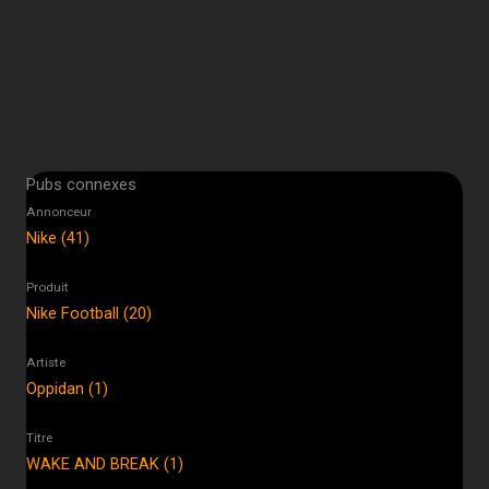
Pubs connexes
Annonceur
Nike (41)
Produit
Nike Football (20)
Artiste
Oppidan (1)
Titre
WAKE AND BREAK (1)