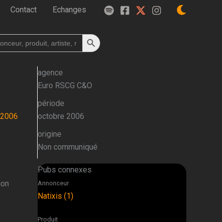
Contact
Echanges
Search Button
h
agence
Euro RSCG C&O
période
-2006
octobre 2006
origine
Non communiqué
Pubs connexes
ion
Annonceur
Natixis (1)
Produit