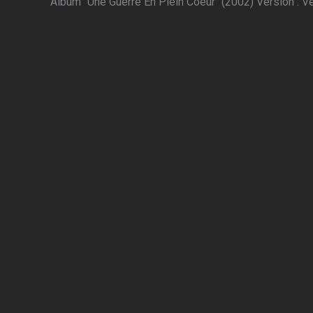
Album "Une Guerre En Plein Coeur" (2002) Version : Ve