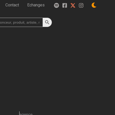
Contact
Echanges
Search Button
h
agence