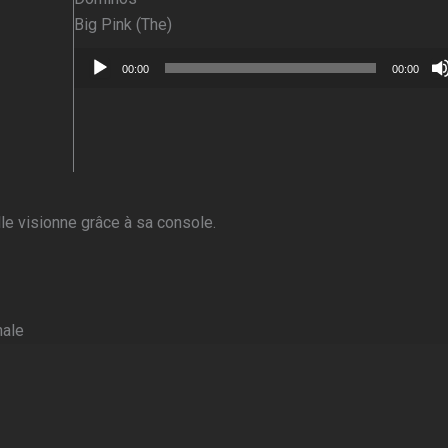
Big Pink (The)
Lecteur
00:00
00:00
audio
le visionne grâce à sa console.
nale