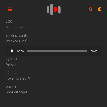
Aller
au
contenu
EQC
Mercedes-Benz
Blinding Lights
Weeknd (The)
Lecteur
00:00
00:00
audio
agence
Antoni
période
novembre 2019
origine
Spot étranger