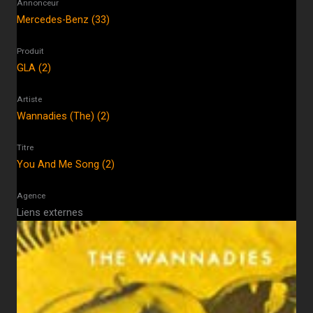
Annonceur
Mercedes-Benz (33)
Produit
GLA (2)
Artiste
Wannadies (The) (2)
Titre
You And Me Song (2)
Agence
Liens externes