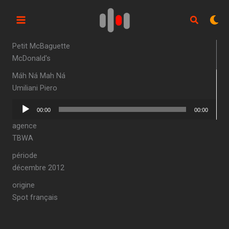
Aller
au
contenu
Petit McBaguette
McDonald's
Máh Ná Mah Ná
Umiliani Piero
Lecteur
00:00
00:00
audio
agence
TBWA
période
décembre 2012
origine
Spot français