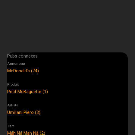
Pubs connexes
Annonceur
McDonald's (74)
Produit
Petit McBaguette (1)
Artiste
Umiliani Piero (3)
Titre
Máh Ná Mah Ná (2)