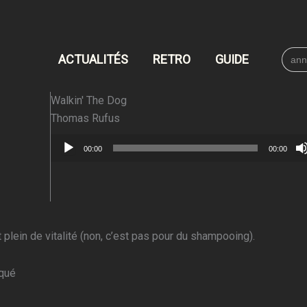
Searc
ACTUALITÉS
RETRO
GUIDE
for:
Walkin' The Dog
Thomas Rufus
Lecteur
00:00
00:00
audio
 plein de vitalité (non, c’est pas pour du shampooing).
qué