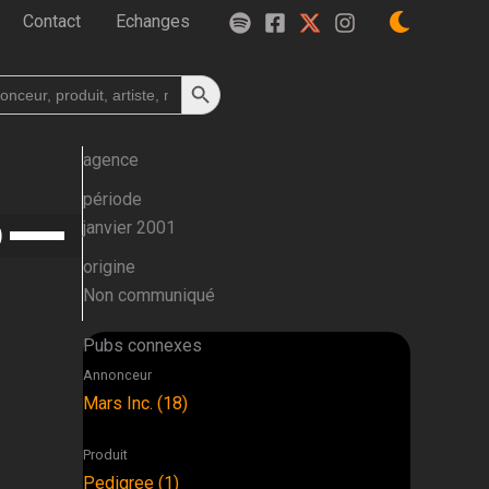
Contact
Echanges
Search Button
h
agence
période
Utilisez
janvier 2001
les
origine
flèches
Non communiqué
haut/bas
pour
Pubs connexes
augmenter
Annonceur
ou
Mars Inc. (18)
diminuer
le
Produit
volume.
Pedigree (1)