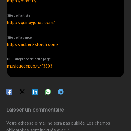
https://maaf.fr/
Site de l'artiste
https://quincyjones.com/
Site de l'agence
https://aubert-storch.com/
URL simplifiée de cette page
musiquedepub.tv/f3803
Laisser un commentaire
Votre adresse e-mail ne sera pas publiée.
Les champs
obligatoires sont indiqués avec
*