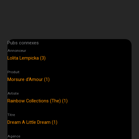
Pubs connexes
Annonceur
Lolita Lempicka (3)
Produit
Morsure d'Amour (1)
Artiste
Rainbow Collections (The) (1)
Titre
Dream A Little Dream (1)
Agence