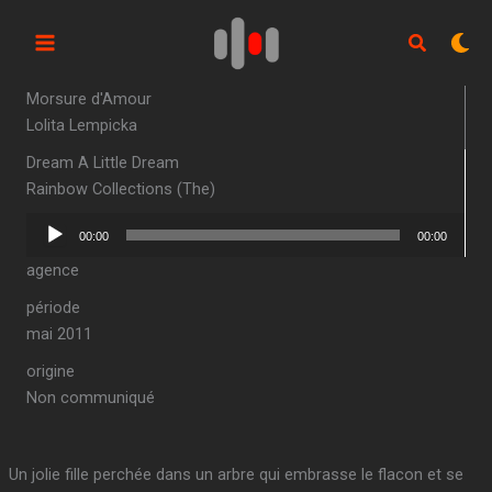
Aller
au
contenu
Morsure d'Amour
Lolita Lempicka
Dream A Little Dream
Rainbow Collections (The)
Lecteur
00:00
00:00
audio
agence
période
mai 2011
origine
Non communiqué
Un jolie fille perchée dans un arbre qui embrasse le flacon et se