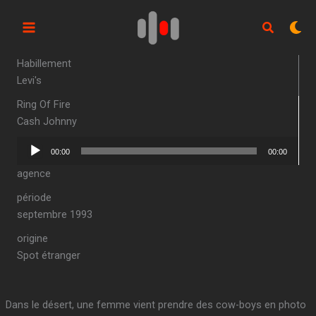
Aller
au
contenu
Habillement
Levi's
Ring Of Fire
Cash Johnny
Lecteur
00:00
00:00
audio
agence
période
septembre 1993
origine
Spot étranger
Dans le désert, une femme vient prendre des cow-boys en photo