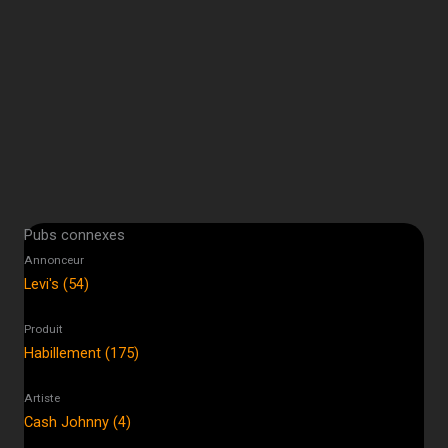
Pubs connexes
Annonceur
Levi's (54)
Produit
Habillement (175)
Artiste
Cash Johnny (4)