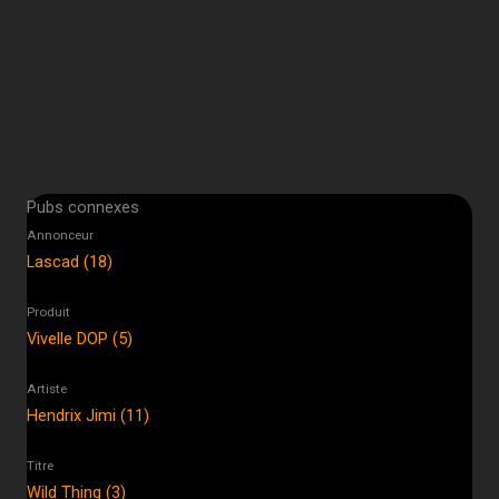
Pubs connexes
Annonceur
Lascad (18)
Produit
Vivelle DOP (5)
Artiste
Hendrix Jimi (11)
Titre
Wild Thing (3)