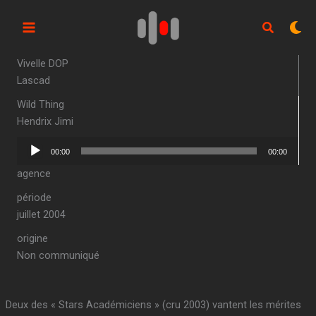
Aller
au
contenu
Vivelle DOP
Lascad
Wild Thing
Hendrix Jimi
Lecteur
00:00
00:00
audio
agence
période
juillet 2004
origine
Non communiqué
Deux des « Stars Académiciens » (cru 2003) vantent les mérites