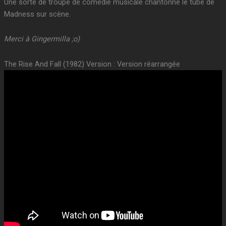
Une sorte de troupe de comédie musicale chantonne le tube de
Madness sur scène.
Merci à Gingermilla ;o)
The Rise And Fall (1982) Version : Version réarrangée