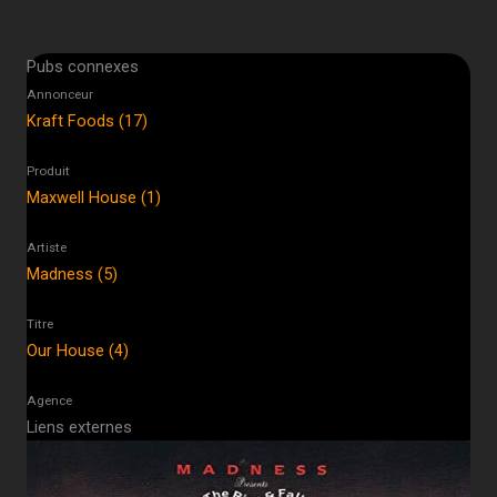
Pubs connexes
Annonceur
Kraft Foods (17)
Produit
Maxwell House (1)
Artiste
Madness (5)
Titre
Our House (4)
Agence
Liens externes