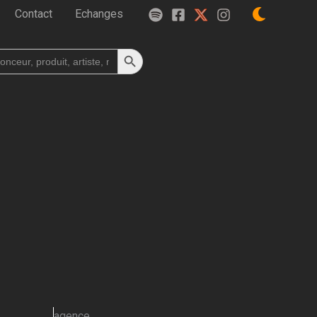
Contact
Echanges
Search Button
h
agence