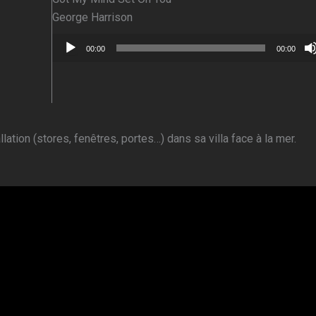
George Harrison
Lecteur
00:00
00:00
audio
ation (stores, fenêtres, portes…) dans sa villa face à la mer.