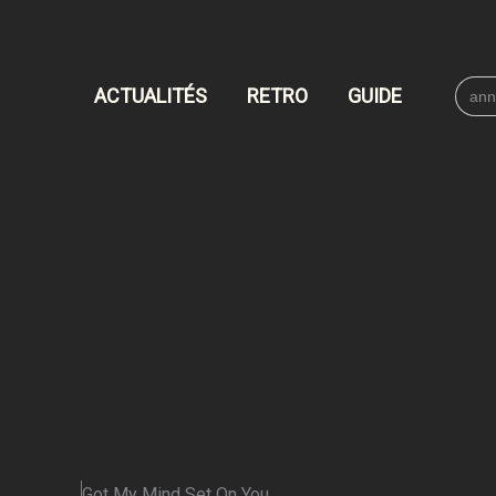
Searc
ACTUALITÉS
RETRO
GUIDE
for:
Got My Mind Set On You