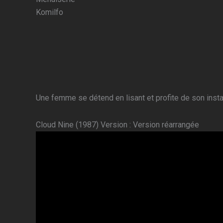
Komilfo
Une femme se détend en lisant et profite de son install
Cloud Nine (1987) Version : Version réarrangée