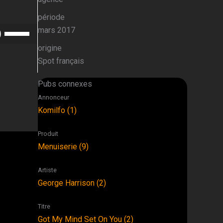
période
Utilisez
mars 2017
les
origine
flèches
Spot français
haut/bas
pour
Pubs connexes
augmenter
Annonceur
ou
Komilfo (1)
diminuer
le
Produit
volume.
Menuiserie (9)
Artiste
George Harrison (2)
Titre
Got My Mind Set On You (2)