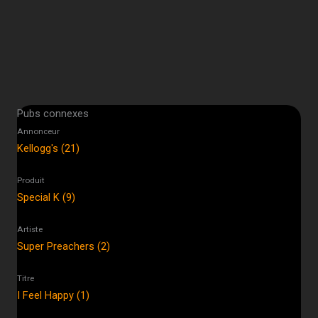
Pubs connexes
Annonceur
Kellogg's (21)
Produit
Special K (9)
Artiste
Super Preachers (2)
Titre
I Feel Happy (1)