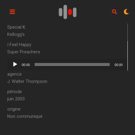
Aller
au
contenu
Special K
Kellogg's
I Feel Happy
Super Preachers
Lecteur
00:00
00:00
audio
agence
J. Walter Thompson
période
juin 2003
origine
Non communiqué