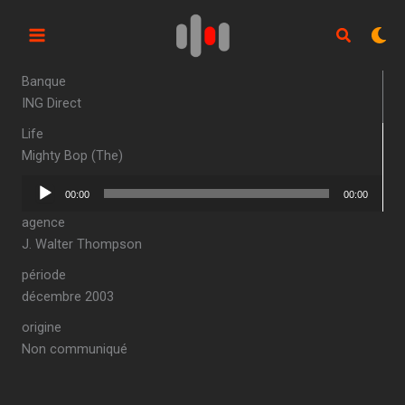
Aller
au
contenu
Banque
ING Direct
Life
Mighty Bop (The)
Lecteur
00:00
00:00
audio
agence
J. Walter Thompson
période
décembre 2003
origine
Non communiqué