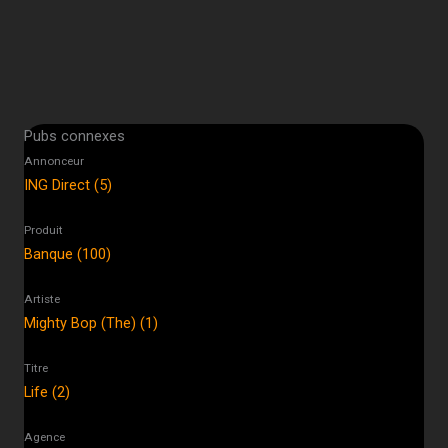
Pubs connexes
Annonceur
ING Direct (5)
Produit
Banque (100)
Artiste
Mighty Bop (The) (1)
Titre
Life (2)
Agence