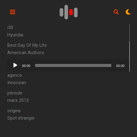
Aller
au
contenu
i30
Hyundai
Best Day Of My Life
American Authors
Lecteur
00:00
00:00
audio
agence
Innocean
période
mars 2013
origine
Spot étranger