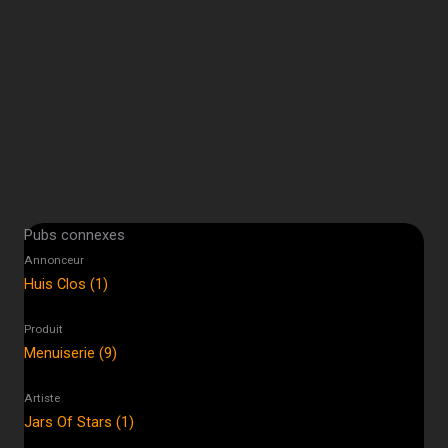
Pubs connexes
Annonceur
Huis Clos (1)
Produit
Menuiserie (9)
Artiste
Jars Of Stars (1)