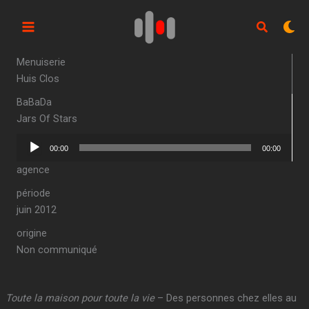
Aller
au
contenu
Menuiserie
Huis Clos
BaBaDa
Jars Of Stars
Lecteur
00:00
00:00
audio
agence
période
juin 2012
origine
Non communiqué
Toute la maison pour toute la vie
– Des personnes chez elles au