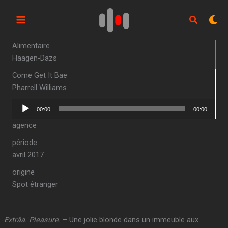
Aller
au
contenu
Alimentaire
Häagen-Dazs
Come Get It Bae
Pharrell Williams
Lecteur
00:00
00:00
audio
agence
période
avril 2017
origine
Spot étranger
Exträa. Pleasure.
– Une jolie blonde dans un immeuble aux