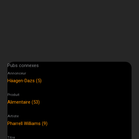
Pubs connexes
Annonceur
Häagen-Dazs (5)
Produit
Alimentaire (53)
Artiste
Pharrell Williams (9)
Titre