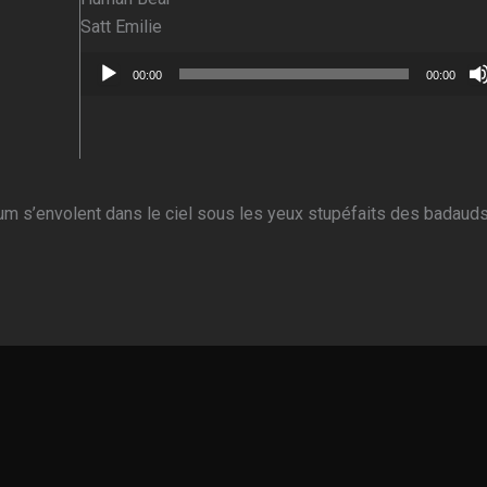
Satt Emilie
Lecteur
00:00
00:00
audio
um s’envolent dans le ciel sous les yeux stupéfaits des badauds