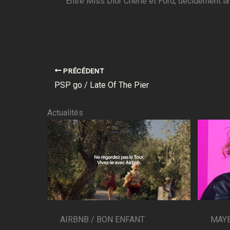
Entre Miss Dior Chérie et Ford, décidément la
PRÉCÉDENT
PSP go / Late Of The Pier
Actualités
AIRBNB / BON ENFANT
MAYB