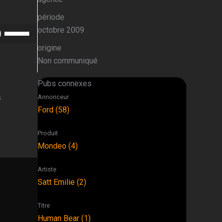
période
Utilisez
octobre 2009
les
origine
flèches
Non communiqué
haut/bas
pour
Pubs connexes
augmenter
.
Annonceur
ou
Ford (58)
diminuer
le
Produit
volume.
Mondeo (4)
Artiste
Satt Emilie (2)
Titre
Human Bear (1)