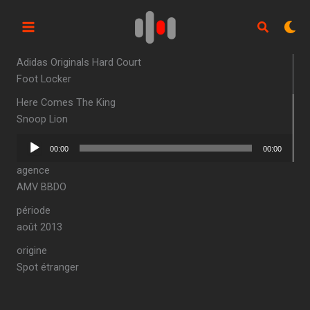
Aller
au
contenu
Adidas Originals Hard Court
Foot Locker
Here Comes The King
Snoop Lion
Lecteur
00:00
00:00
audio
agence
AMV BBDO
période
août 2013
origine
Spot étranger