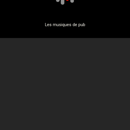
Les musiques de pub
Actualités
Retro
Guide
Informations
Contact
Echanges
Réseaux
A propos