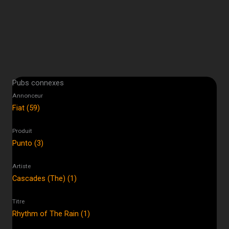
Pubs connexes
Annonceur
Fiat (59)
Produit
Punto (3)
Artiste
Cascades (The) (1)
Titre
Rhythm of The Rain (1)