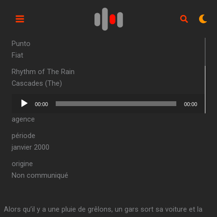
Aller
au
contenu
Punto
Fiat
Rhythm of The Rain
Cascades (The)
Lecteur
00:00
00:00
audio
agence
période
janvier 2000
origine
Non communiqué
Alors qu’il y a une pluie de grêlons, un gars sort sa voiture et la