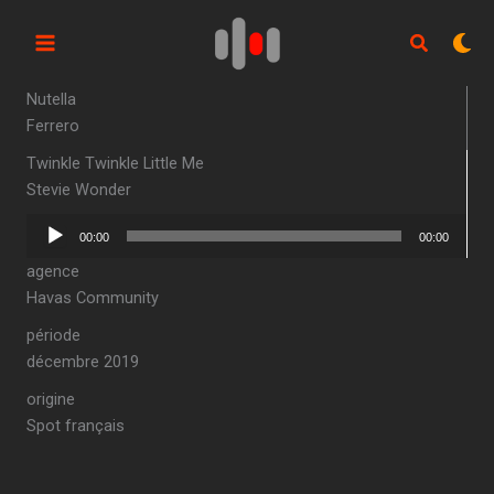
Aller
au
contenu
Nutella
Ferrero
Twinkle Twinkle Little Me
Stevie Wonder
Lecteur
00:00
00:00
audio
agence
Havas Community
période
décembre 2019
origine
Spot français