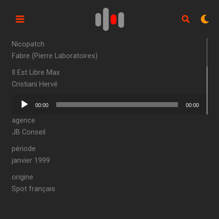
Aller
au
contenu
Nicopatch
Fabre (Pierre Laboratoires)
Il Est Libre Max
Cristiani Hervé
Lecteur
00:00
00:00
audio
agence
JB Conseil
période
janvier 1999
origine
Spot français