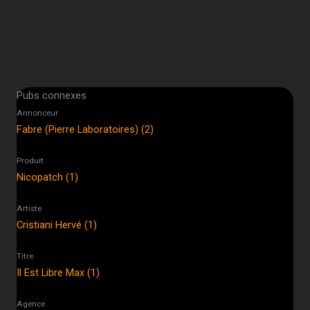
Pubs connexes
Annonceur
Fabre (Pierre Laboratoires) (2)
Produit
Nicopatch (1)
Artiste
Cristiani Hervé (1)
Titre
Il Est Libre Max (1)
Agence