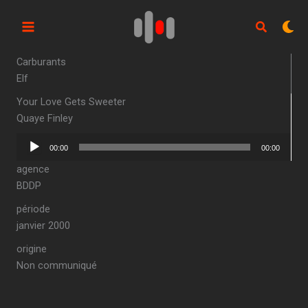
Aller
au
contenu
Carburants
Elf
Your Love Gets Sweeter
Quaye Finley
Lecteur
00:00
00:00
audio
agence
BDDP
période
janvier 2000
origine
Non communiqué