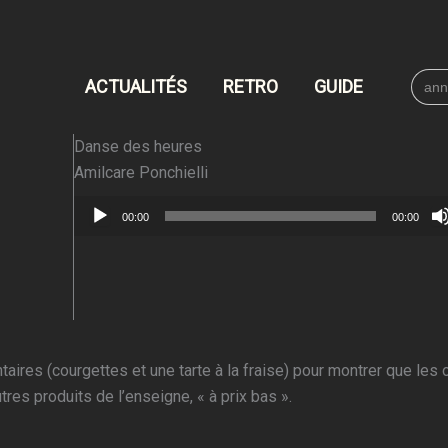
Searc
ACTUALITÉS
RETRO
GUIDE
for:
Danse des heures
Amilcare Ponchielli
Lecteur
00:00
00:00
audio
ires (courgettes et une tarte à la fraise) pour montrer que les 
es produits de l’enseigne, « à prix bas ».