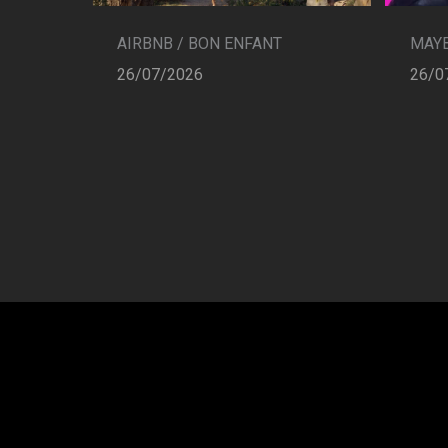
AIRBNB / BON ENFANT
MAYB
26/07/2026
26/0