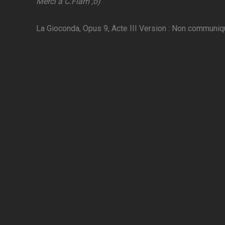
Merci à C.Flam ;o)
La Gioconda, Opus 9, Acte III Version : Non communi