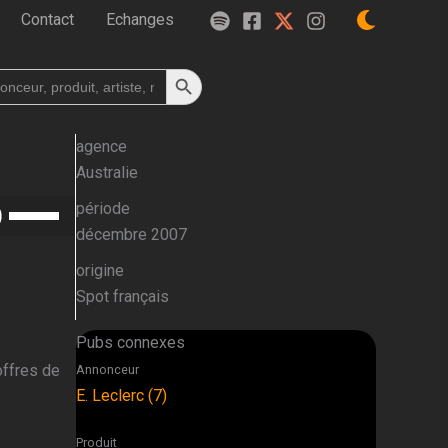
Contact
Echanges
Search Button
h
agence
Australie
Utilisez
période
les
décembre 2007
flèches
origine
haut/bas
Spot français
pour
augmenter
Pubs connexes
ou
offres de
Annonceur
diminuer
E. Leclerc (7)
le
volume.
Produit