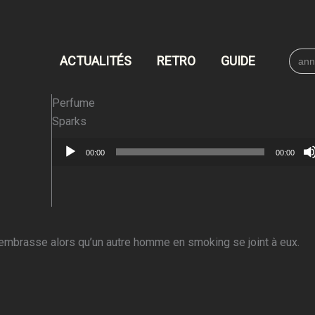
Searc
ACTUALITÉS
RETRO
GUIDE
for:
Perfume
Sparks
Lecteur
00:00
00:00
audio
embrasse alors qu’un autre homme en smoking se joint à eux.