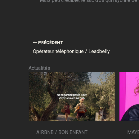
Mais peu crédible, le sac d’os qui rayonne de
PRÉCÉDENT
Opérateur téléphonique / Leadbelly
Actualités
AIRBNB / BON ENFANT
MAYB