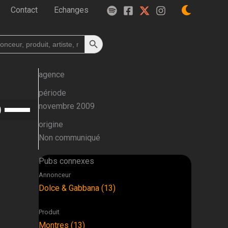
Contact
Echanges
Search Button
h
agence
période
Utilisez
novembre 2009
les
origine
flèches
Non communiqué
haut/bas
pour
Pubs connexes
augmenter
Annonceur
ou
Dolce & Gabbana (13)
diminuer
le
Produit
volume.
Montres (13)