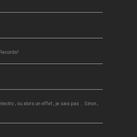
 Records!
ctro , ou alors un effet , je sais pas … Sinon ,