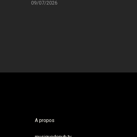
09/07/2026
A propos
musiquedepub.tv