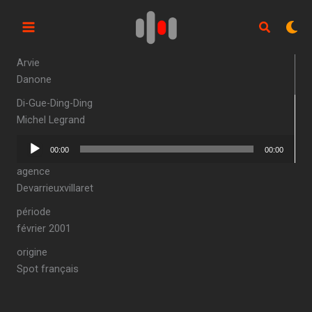
Aller
au
contenu
Arvie
Danone
Di-Gue-Ding-Ding
Michel Legrand
Lecteur
00:00
00:00
audio
agence
Devarrieuxvillaret
période
février 2001
origine
Spot français