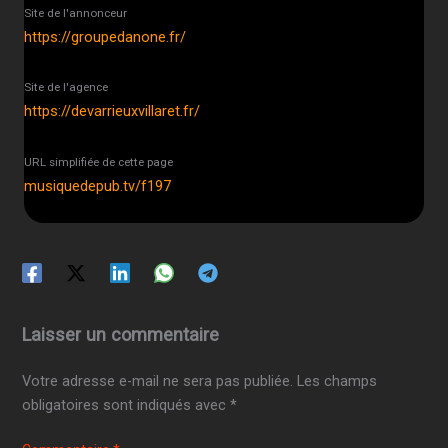
Site de l'annonceur
https://groupedanone.fr/
Site de l'agence
https://devarrieuxvillaret.fr/
URL simplifiée de cette page
musiquedepub.tv/f197
Laisser un commentaire
Votre adresse e-mail ne sera pas publiée.
Les champs
obligatoires sont indiqués avec
*