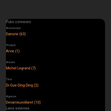
Pubs connexes
Annonceur
Danone (63)
Produit
Arvie (1)
Artiste
Michel Legrand (7)
Titre
Di-Gue-Ding-Ding (2)
Agence
Devarrieuxvillaret (10)
Liens externes