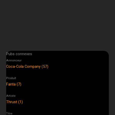
Pubs connexes
Annonceur
Coca-Cola Company (57)
Produit
Fanta (7)
Artiste
Thrust (1)
Titre