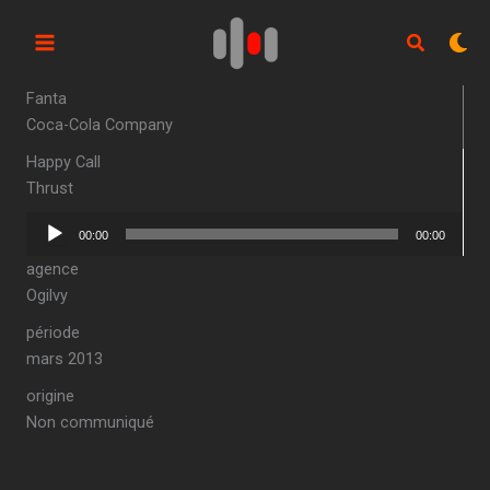
Aller
au
contenu
Fanta
Coca-Cola Company
Happy Call
Thrust
Lecteur
00:00
00:00
audio
agence
Ogilvy
période
mars 2013
origine
Non communiqué