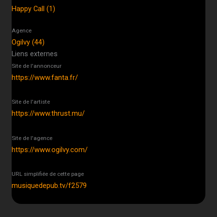
Happy Call (1)
Agence
Ogilvy (44)
Liens externes
Site de l'annonceur
https://www.fanta.fr/
Site de l'artiste
https://www.thrust.mu/
Site de l'agence
https://www.ogilvy.com/
URL simplifiée de cette page
musiquedepub.tv/f2579