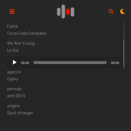
Aller
au
contenu
Fanta
Coca-Cola Company
We Are Young
Le Kid
Lecteur
00:00
00:00
audio
agence
Ogilvy
période
avril 2014
origine
Spot étranger