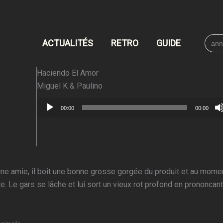
Searc
ACTUALITÉS
RETRO
GUIDE
for:
Haciendo El Amor
Miguel K & Paulino
Lecteur
00:00
00:00
audio
d’une amie, il boit une bonne grosse gorgée du produit et au mome
vre. Le gars se lâche et lui sort un vieux rot profond en prononcant