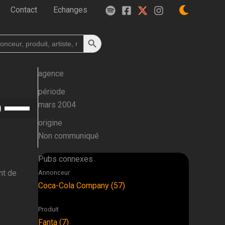
Contact
Echanges
Search Button
h
agence
période
Utilisez
mars 2004
les
origine
flèches
Non communiqué
haut/bas
pour
Pubs connexes
augmenter
nt de
Annonceur
ou
Coca-Cola Company (57)
diminuer
le
Produit
volume.
Fanta (7)