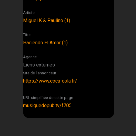
Artiste
Miguel K & Paulino (1)
Titre
Haciendo El Amor (1)
Agence
Liens externes
Site de l'annonceur
https://www.coca-cola.fr/
URL simplifiée de cette page
musiquedepub.tv/f705