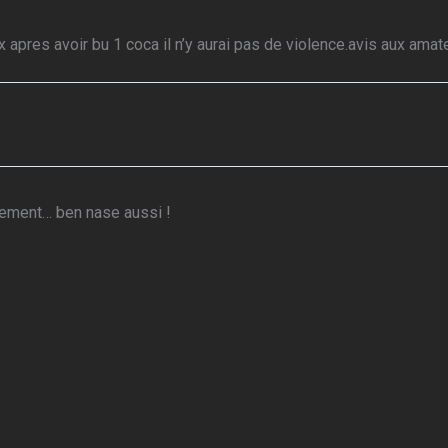
apres avoir bu 1 coca il n’y aurai pas de violence.avis aux amat
ement… ben nase aussi !
iblée !!! :oD
ent pas ce qui est bien! Tt colle et il n’y a rien de vulgaire …