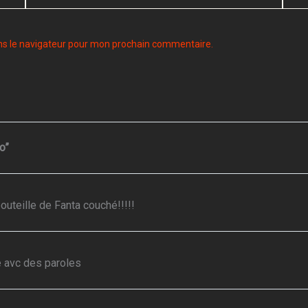
mail*
ns le navigateur pour mon prochain commentaire.
o”
bouteille de Fanta couché!!!!!
e avc des paroles