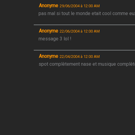
Anonyme
29/06/2004 à 12:00 AM
pas mal si tout le monde etait cool comme eux 
Anonyme
22/06/2004 à 12:00 AM
message 3 lol !
Anonyme
22/04/2004 à 12:00 AM
spot complètement nase et musique complèt
Anonyme
26/03/2004 à 12:00 AM
c’est ce qu’on disait : la pub est parfaitement c
Anonyme
25/03/2004 à 12:00 AM
Je kiffe cette pub ts cx qui l’aiment pas ne sav
Anonyme
17/03/2004 à 12:00 AM