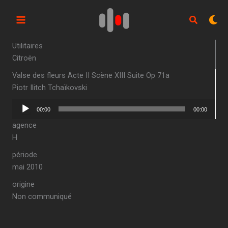
Aller
au
contenu
Utilitaires
Citroën
Valse des fleurs Acte II Scène XIII Suite Op 71a
Piotr Ilitch Tchaïkovski
Lecteur
00:00
00:00
audio
agence
H
période
mai 2010
origine
Non communiqué