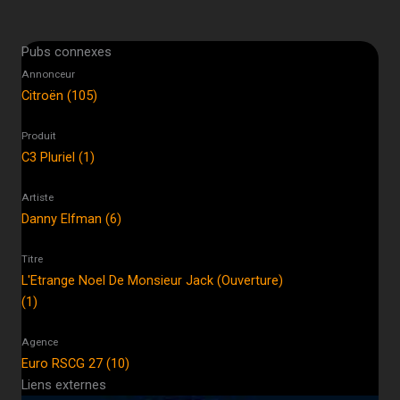
Pubs connexes
Annonceur
Citroën (105)
Produit
C3 Pluriel (1)
Artiste
Danny Elfman (6)
Titre
L'Etrange Noel De Monsieur Jack (Ouverture)
(1)
Agence
Euro RSCG 27 (10)
Liens externes