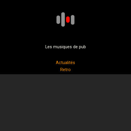
Les musiques de pub
Actualités
Retro
Guide
Informations
Contact
Echanges
Réseaux