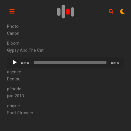
Aller
au
contenu
Photo
Canon
Bloom
Gypsy And The Cat
Lecteur
00:00
00:00
audio
agence
Dentsu
période
juin 2013
origine
Spot étranger