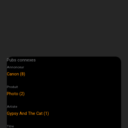
Pubs connexes
Annonceur
Canon (8)
Produit
Photo (2)
Artiste
Gypsy And The Cat (1)
Titre