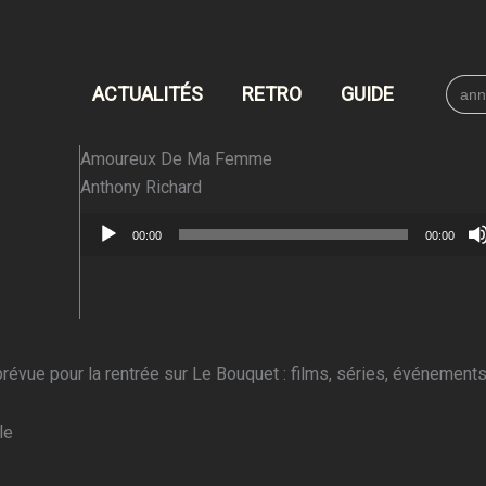
Searc
ACTUALITÉS
RETRO
GUIDE
for:
Amoureux De Ma Femme
Anthony Richard
Lecteur
00:00
00:00
audio
évue pour la rentrée sur Le Bouquet : films, séries, événements
le