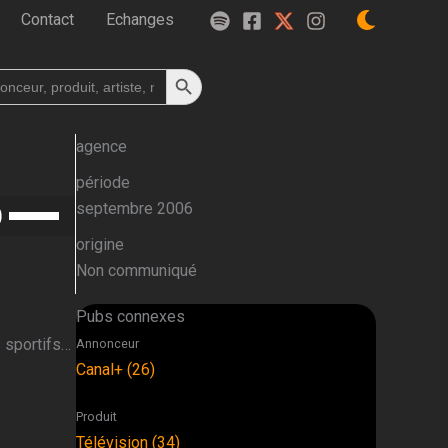
Contact
Echanges
Search Button
h
agence
période
Utilisez
septembre 2006
les
origine
flèches
Non communiqué
haut/bas
pour
Pubs connexes
augmenter
 sportifs…
Annonceur
ou
Canal+ (26)
diminuer
le
Produit
volume.
Télévision (34)