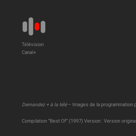
Aller
au
contenu
Télévision
Canal+
Demandez + à la télé
– Images de la programmation pr
Compilation "Best Of" (1997) Version : Version origina