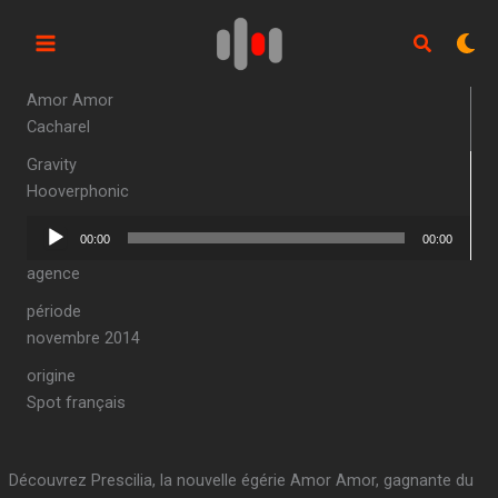
Aller
au
contenu
Amor Amor
Cacharel
Gravity
Hooverphonic
Lecteur
00:00
00:00
audio
agence
période
novembre 2014
origine
Spot français
Découvrez Prescilia, la nouvelle égérie Amor Amor, gagnante du