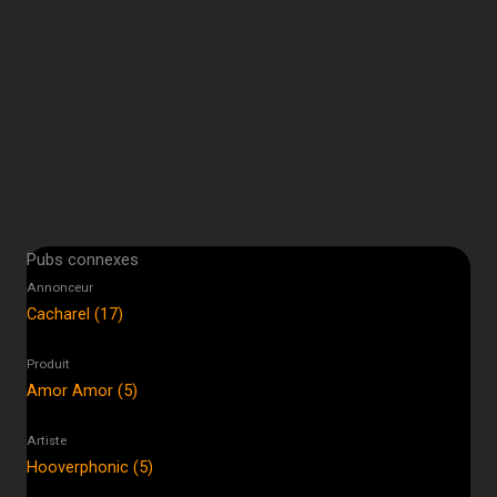
Pubs connexes
Annonceur
Cacharel (17)
Produit
Amor Amor (5)
Artiste
Hooverphonic (5)