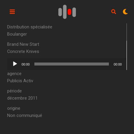
Aller
au
contenu
Distribution spécialisée
Boulanger
Brand New Start
Concrete Knives
Lecteur
00:00
00:00
audio
agence
Publicis Activ
période
décembre 2011
origine
Non communiqué