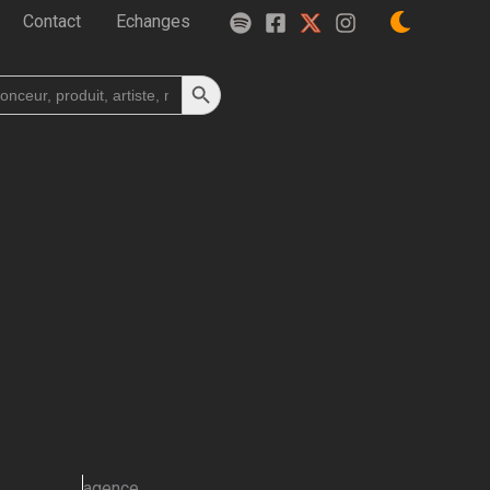
Contact
Echanges
Search Button
h
agence