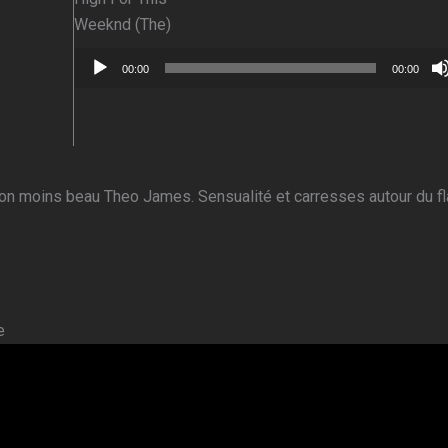
Weeknd (The)
Lecteur
00:00
00:00
audio
e non moins beau Theo James. Sensualité et carresses autour du f
e