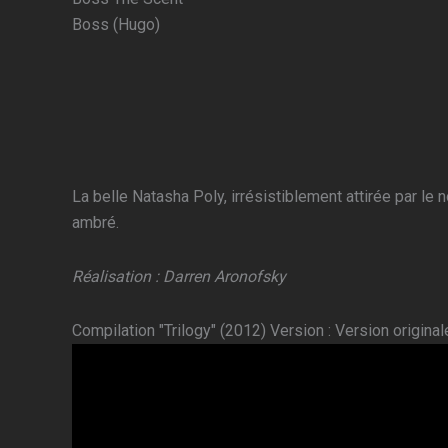
Boss (Hugo)
La belle Natasha Poly, irrésistiblement attirée par l
ambré.
Réalisation : Darren Aronofsky
Compilation "Trilogy" (2012) Version : Version original