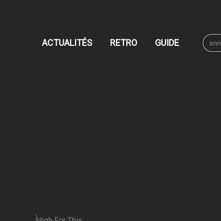
Searc
ACTUALITÉS
RETRO
GUIDE
for:
High For This