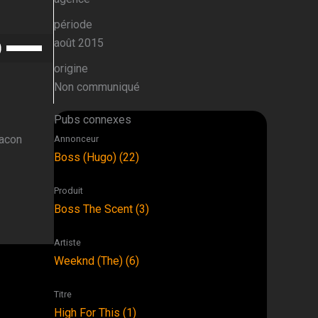
période
Utilisez
août 2015
les
origine
flèches
Non communiqué
haut/bas
pour
Pubs connexes
augmenter
lacon
Annonceur
ou
Boss (Hugo) (22)
diminuer
le
Produit
volume.
Boss The Scent (3)
Artiste
Weeknd (The) (6)
Titre
High For This (1)