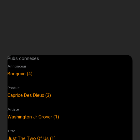
Pubs connexes
Annonceur
Bongrain (4)
Produit
Caprice Des Dieux (3)
Artiste
Washington Jr Grover (1)
Titre
Just The Two Of Us (1)