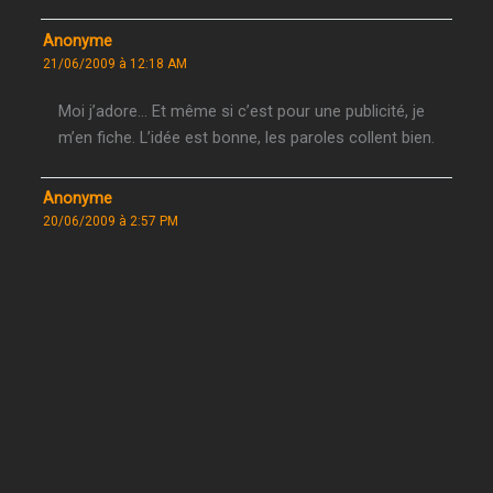
Anonyme
21/06/2009 à 12:18 AM
Moi j’adore… Et même si c’est pour une publicité, je
m’en fiche. L’idée est bonne, les paroles collent bien.
Anonyme
20/06/2009 à 2:57 PM
tt à fait dac
Anonyme
18/06/2009 à 9:34 PM
ce titre est une bombe. mais là, c’est gaché…