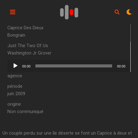
Aller
au
contenu
Caprice Des Dieux
Bongrain
Just The Two Of Us
Washington Jr Grover
Lecteur
00:00
00:00
audio
agence
période
juin 2009
origine
Non communiqué
Un couple perdu sur une île déserte se font un Caprice à deux et