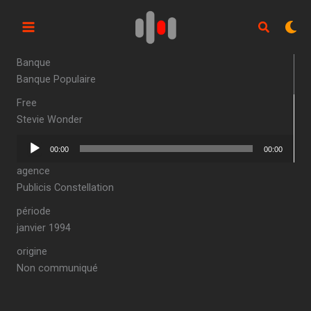
Aller
au
contenu
Banque
Banque Populaire
Free
Stevie Wonder
Lecteur
00:00
00:00
audio
agence
Publicis Constellation
période
janvier 1994
origine
Non communiqué