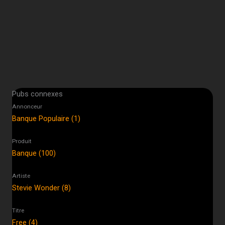
Pubs connexes
Annonceur
Banque Populaire (1)
Produit
Banque (100)
Artiste
Stevie Wonder (8)
Titre
Free (4)