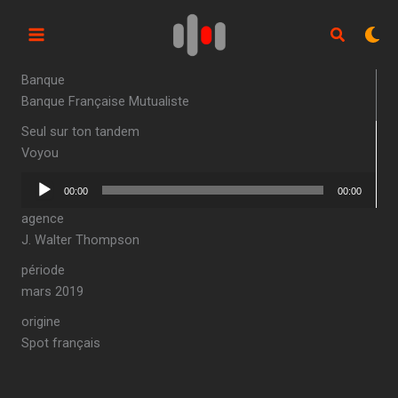
Aller
au
contenu
Banque
Banque Française Mutualiste
Seul sur ton tandem
Voyou
Lecteur
00:00
00:00
audio
agence
J. Walter Thompson
période
mars 2019
origine
Spot français