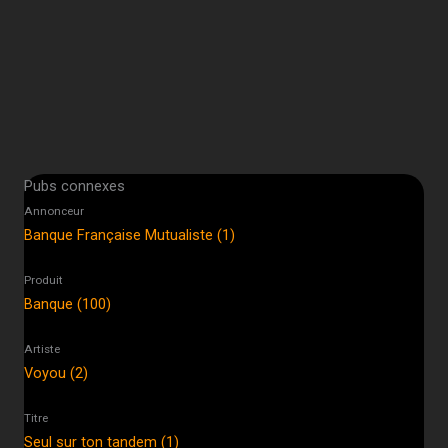
Pubs connexes
Annonceur
Banque Française Mutualiste (1)
Produit
Banque (100)
Artiste
Voyou (2)
Titre
Seul sur ton tandem (1)