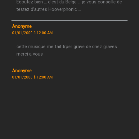
Ecoutez bien … c’est du Belge … je vous conseille de
testez d’autres Hooverphonic …
Anonyme
01/01/2000 à 12:00 AM
cette musique me fait trper grave de chez graves
merci a vous
Anonyme
01/01/2000 à 12:00 AM
Certes la musique est bien belle (soit dis en passant :
en choisissant « Hooverphonic » comme groupe, les
publicitaires pouvaient pas se tromper), mais ça
serais bien une Autauroute moins chère…
Anonyme
01/01/2000 à 12:00 AM