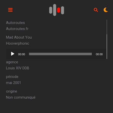
Aller
au
contenu
Autoroutes
Autoroutes.fr
Mad About You
Hooverphonic
Lecteur
00:00
00:00
audio
agence
Louis XIV DDB
période
mai 2001
origine
Non communiqué