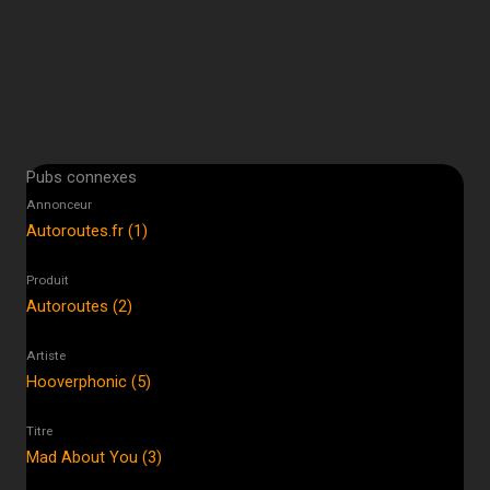
Pubs connexes
Annonceur
Autoroutes.fr (1)
Produit
Autoroutes (2)
Artiste
Hooverphonic (5)
Titre
Mad About You (3)