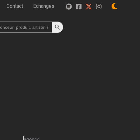
Contact
Echanges
Search Button
h
agence