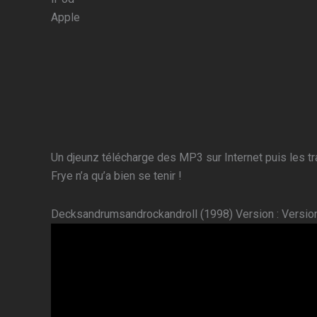
Apple
Un djeunz télécharge des MP3 sur Internet puis les tra
Frye n’a qu’a bien se tenir !
Decksandrumsandrockandroll (1998) Version : Version