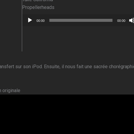
Propellerheads
Lecteur
00:00
00:00
audio
nsfert sur son iPod. Ensuite, il nous fait une sacrée chorégraph
 originale