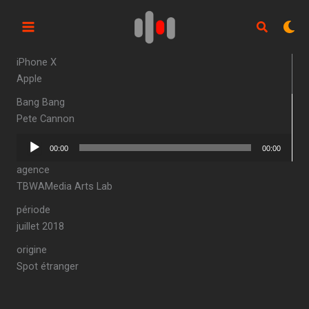
Aller
au
contenu
iPhone X
Apple
Bang Bang
Pete Cannon
Lecteur
00:00
00:00
audio
agence
TBWAMedia Arts Lab
période
juillet 2018
origine
Spot étranger