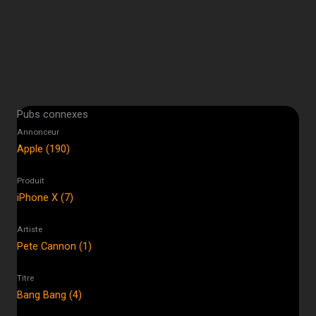
Pubs connexes
Annonceur
Apple (190)
Produit
iPhone X (7)
Artiste
Pete Cannon (1)
Titre
Bang Bang (4)