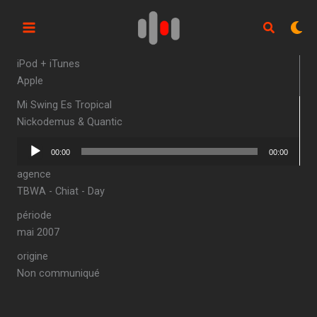
Aller
au
contenu
iPod + iTunes
Apple
Mi Swing Es Tropical
Nickodemus & Quantic
Lecteur
00:00
00:00
audio
agence
TBWA - Chiat - Day
période
mai 2007
origine
Non communiqué