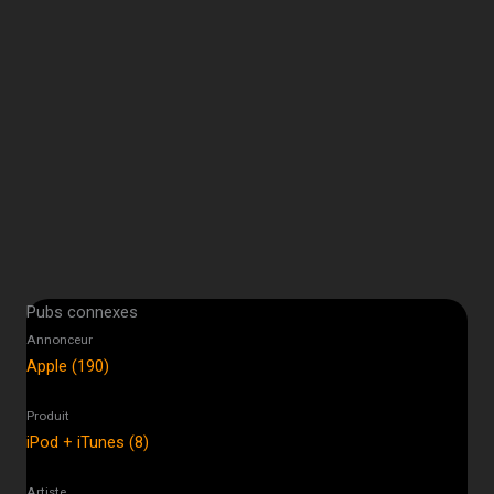
Pubs connexes
Annonceur
Apple (190)
Produit
iPod + iTunes (8)
Artiste