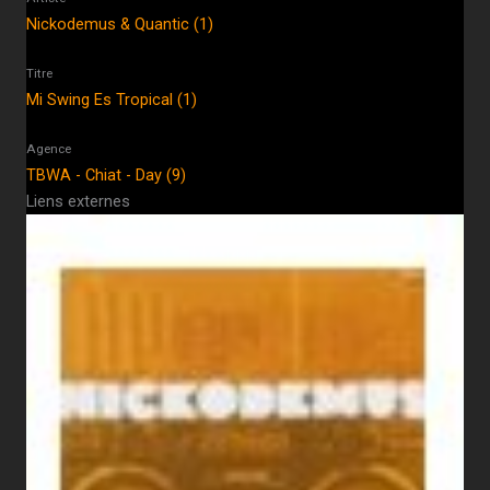
Nickodemus & Quantic (1)
Titre
Mi Swing Es Tropical (1)
Agence
TBWA - Chiat - Day (9)
Liens externes